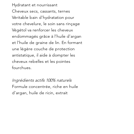
Hydratant et nourrissant
Cheveux secs, cassants, ternes
Véritable bain d’hydratation pour
votre chevelure, le soin sans rinçage
Végétol va renforcer les cheveux
endommagés grâce à l’huile d’argan
et l’huile de graine de lin. En formant
une légère couche de protection
antistatique, il aide à dompter les
cheveux rebelles et les pointes
fourchues.
Ingrédients actifs 100% naturels
Formule concentrée, riche en huile
d’argan, huile de ricin, extrait
d’avoine, extrait de graines de lin,
protéine de blé hydrolysée et
provitamine B5.