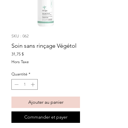
SKU : 062
Soin sans rinçage Végétol
Prix
31,75 $
Hors Taxe
Quantité
*
Ajouter au panier
Commander et payer