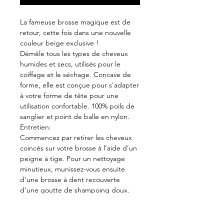
La fameuse brosse magique est de
retour, cette fois dans une nouvelle
couleur beige exclusive !
Démêle tous les types de cheveux
humides et secs, utilisés pour le
coiffage et le séchage. Concave de
forme, elle est conçue pour s’adapter
à votre forme de tête pour une
utilisation confortable. 100% poils de
sanglier et point de balle en nylon.
Entretien:
Commencez par retirer les cheveux
coincés sur votre brosse à l’aide d'un
peigne à tige. Pour un nettoyage
minutieux, munissez-vous ensuite
d’une brosse à dent recouverte
d’une goutte de shampoing doux.
Frottez bien votre brosse et rincez
rapidement à l’eau tiède. Il ne reste
plus qu’à la laisser sécher avant de